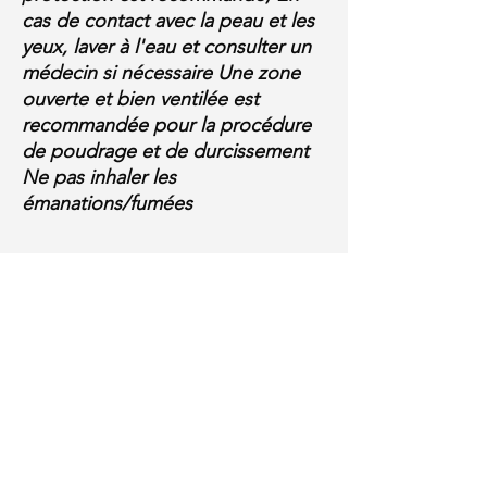
cas de contact avec la peau et les
yeux, laver à l'eau et consulter un
médecin si nécessaire Une zone
ouverte et bien ventilée est
recommandée pour la procédure
Someone just added
DTF FILM
de poudrage et de durcissement
ROLL HOT /WARM /COLD TRIO
Ne pas inhaler les
17"x325"
to their cart.
émanations/fumées
few days ago
Verified
PRODUCT INFORMATION
SUPREME DTF INK MAGENTA 500ML
RETURN & EXCHANGE POLICY
With "Nozzle-care" it helps, protect
printhead from clogging
Ink and Consumables: