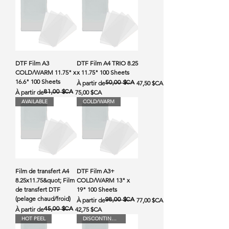
DTF Film A3
DTF Film A4 TRIO 8.25
COLD/WARM 11.75" x
x 11.75" 100 Sheets
16.6" 100 Sheets
Prix original
Prix promotionnel
À partir de
50,00 $CA
47,50 $CA
Prix original
Prix promotionnel
À partir de
81,00 $CA
75,00 $CA
AVAILABLE
COLD/WARM
Film de transfert A4
DTF Film A3+
8.25x11.75&quot; Film
COLD/WARM 13" x
de transfert DTF
19" 100 Sheets
(pelage chaud/froid)
Prix original
Prix promotionnel
À partir de
98,00 $CA
77,00 $CA
Prix original
Prix promotionnel
À partir de
45,00 $CA
42,75 $CA
HOT PEEL
DISCONTINUED