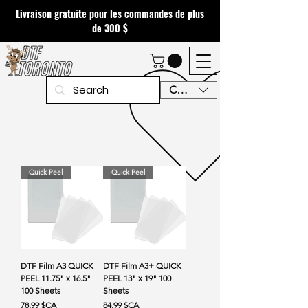
Livraison gratuite pour les commandes de plus
de 300 $
CAD (C$)
Quick Peel
Quick Peel
DTF Film A3 QUICK
DTF Film A3+ QUICK
PEEL 11.75" x 16.5"
PEEL 13" x 19" 100
100 Sheets
Sheets
Prix
Prix
78,99 $CA
84,99 $CA