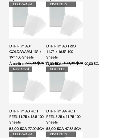
COLD/WARM
DISCONTINUED
DTF Film A3+
DTF Film A3 TRIO
COLD/WARM 13" x
11.7" x 16.5" 100
19" 100 Sheets
Sheets
Prix original
Prix promotionnel
Prix original
Prix promotionnel
À partir de
98,00 $CA
77,00 $CA
À partir de
100,00 $CA
90,00 $CA
New Arrival
HOT PEEL
DTF Film A3 HOT
DTF Film A4 HOT
PEEL 11.75 x 16.5 100
PEEL 8.25 x 11.75 100
Sheets
Sheets
Prix original
Prix promotionnel
Prix original
Prix promotionnel
77,00 $CA
47,85 $CA
85,00 $CA
55,00 $CA
COLD/WARM
DISCONTINUED