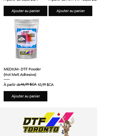
Ajouter au panier
Ajouter au panier
MEDIUM- DTF Powder
(Hot Melt Adhesive)
Prix original
Prix promotionnel
46,99 $CA
À partir de
43,99 $CA
Ajouter au panier