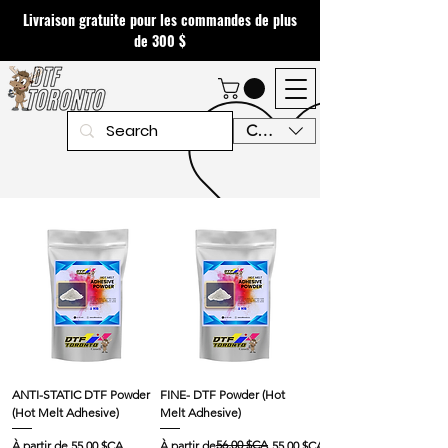
Livraison gratuite pour les commandes de plus
de 300 $
CAD (C$)
ANTI-STATIC DTF Powder
FINE- DTF Powder (Hot
(Hot Melt Adhesive)
Melt Adhesive)
Prix promotionnel
Prix original
Prix promotionnel
56,00 $CA
À partir de
55,00 $CA
À partir de
55,00 $CA