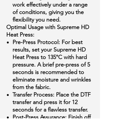
work effectively under a range
of conditions, giving you the
flexibility you need.
Optimal Usage with Supreme HD
Heat Press:
Pre-Press Protocol:
For best
results, set your Supreme HD
Heat Press to 135°C with hard
pressure. A brief pre-press of 5
seconds is recommended to
eliminate moisture and wrinkles
from the fabric.
Transfer Process:
Place the DTF
transfer and press it for 12
seconds for a flawless transfer.
Post-Press Assurance:
Finish off
with a post-press of 5 seconds
using a Teflon sheet to ensure
lasting quality.