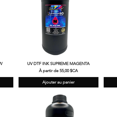
Aperçu rapide
OW
UV DTF INK SUPREME MAGENTA
Prix promotionnel
À partir de
55,00 $CA
Ajouter au panier