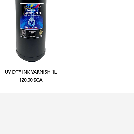
Aperçu rapide
UV DTF INK VARNISH 1L
Prix
120,00 $CA
Ajouter au panier