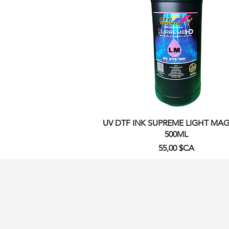
Aperçu rapide
UV DTF INK SUPREME LIGHT MA
500ML
Prix
55,00 $CA
Ajouter au panier