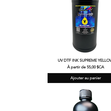
Aperçu rapide
UV DTF INK SUPREME YELL
Prix promotionnel
À partir de
55,00 $CA
Ajouter au panier