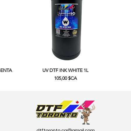
Aperçu rapide
GENTA
UV DTF INK WHITE 1L
Prix
105,00 $CA
Ajouter au panier
dtftoronto.ca@gmail.com