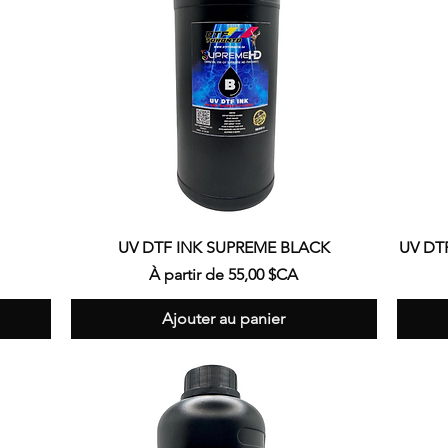
Aperçu rapide
UV DTF INK SUPREME BLACK
UV DT
Prix promotionnel
À partir de
55,00 $CA
Ajouter au panier