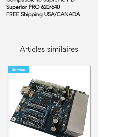
Superior PRO 620/640
FREE Shipping USA/CANADA
Articles similaires
Service
Final Sale Backorder