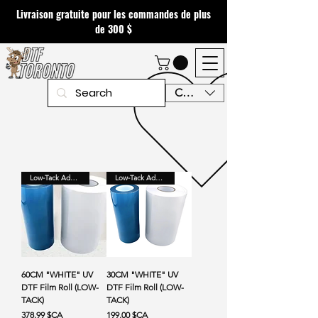
Livraison gratuite pour les commandes de plus
de 300 $
CAD (C$)
Low-Tack Adhesive
Low-Tack Adhesive
60CM "WHITE" UV
30CM "WHITE" UV
DTF Film Roll (LOW-
DTF Film Roll (LOW-
TACK)
TACK)
Prix
Prix
378,99 $CA
199,00 $CA