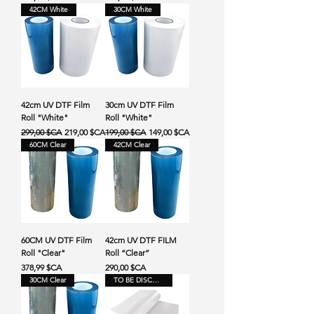
42CM White
30CM White
42cm UV DTF Film
30cm UV DTF Film
Roll "White"
Roll "White"
Prix original
Prix promotionnel
Prix original
Prix promotionnel
299,00 $CA
219,00 $CA
199,00 $CA
149,00 $CA
60CM Clear
42CM Clear
60CM UV DTF Film
42cm UV DTF FILM
Roll "Clear"
Roll “Clear”
Prix
Prix
378,99 $CA
290,00 $CA
30CM Clear
TO BE DISCONTINUED