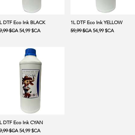
Aperçu rapide
Aperçu rapide
L DTF Eco Ink BLACK
1L DTF Eco Ink YELLOW
rix original
Prix promotionnel
Prix original
Prix promotionnel
9,99 $CA
54,99 $CA
59,99 $CA
54,99 $CA
Aperçu rapide
L DTF Eco Ink CYAN
rix original
Prix promotionnel
9,99 $CA
54,99 $CA