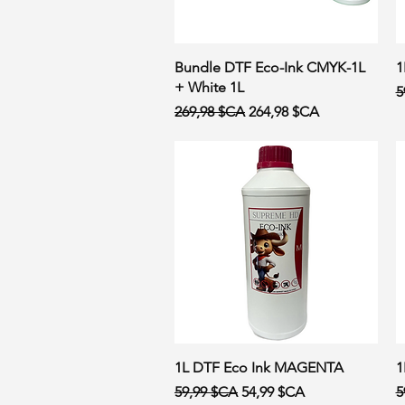
Aperçu rapide
Bundle DTF Eco-Ink CMYK-1L
1
+ White 1L
P
5
Prix original
Prix promotionnel
269,98 $CA
264,98 $CA
Aperçu rapide
1L DTF Eco Ink MAGENTA
1
Prix original
Prix promotionnel
P
59,99 $CA
54,99 $CA
5