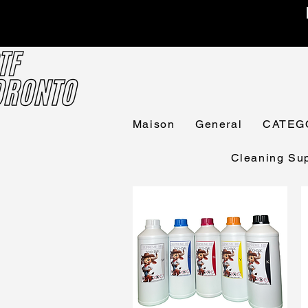
Maison
General
CATEG
Cleaning Sup