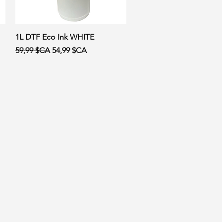
Aperçu rapide
1L DTF Eco Ink WHITE
Prix original
Prix promotionnel
59,99 $CA
54,99 $CA